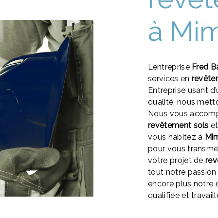
à Mi
L’entreprise
Fred B
services en
revête
Entreprise usant d’
qualité, nous mett
Nous vous accompa
revêtement sols
et
vous habitez à
Mi
pour vous transme
votre projet de
rev
tout notre passion
encore plus notre d
qualifiée et travail