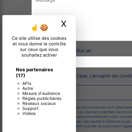
X
Masquer le ban
Ce site utilise des cookies
et vous donne le contrôle
sur ceux que vous
Combien font trois plus un
souhaitez activer
Nos partenaires
(17)
En cochant cette case, j'accepte les condi
APIs
Autre
Mesure d'audience
Régies publicitaires
Réseaux sociaux
** Les données personnelles communiquées sont nécessaires au
Support
répondre à votre message. Les données collectées seront comm
Vidéos
d’opposition, de retrait de votre consentement à tout moment
pouvez exercer ces droits par voie postale à l'adresse ou pa
prise de contact puis pendant la durée de prescription légale 