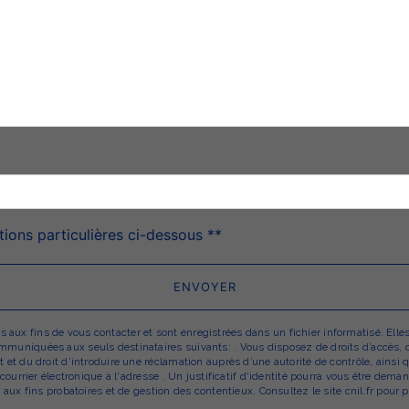
deau des cookies
tions particulières ci-dessous **
ENVOYER
x fins de vous contacter et sont enregistrées dans un fichier informatisé. Elles 
uniquées aux seuls destinataires suivants: . Vous disposez de droits d’accès, de r
 et du droit d’introduire une réclamation auprès d’une autorité de contrôle, ainsi
r courrier électronique à l'adresse . Un justificatif d'identité pourra vous être d
aux fins probatoires et de gestion des contentieux. Consultez le site cnil.fr pour p