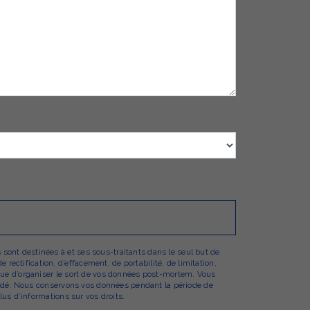
sont destinées à et ses sous-traitants dans le seul but de
ectification, d’effacement, de portabilité, de limitation,
 que d’organiser le sort de vos données post-mortem. Vous
emandé. Nous conservons vos données pendant la période de
lus d’informations sur vos droits.