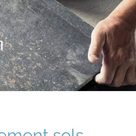
n
ement sols