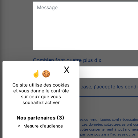
Combien font quatre plus dix
X
Masquer le ban
Ce site utilise des cookies
En cochant cette case, j'accepte les condi
et vous donne le contrôle
sur ceux que vous
souhaitez activer
Nos partenaires
(3)
** Les données personnelles communiquées sont nécessaires au
répondre à votre message. Les données collectées seront comm
Mesure d'audience
d’opposition, de retrait de votre consentement à tout moment
pouvez exercer ces droits par voie postale à l'adresse ou pa