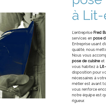
à Lit
L’entreprise
Fred B
services en
pose d
Entreprise usant d’
qualité, nous mett
Nous vous accompa
pose de cuisine
et 
vous habitez à
Lit
disposition pour v
nécessaires à votr
métier est avant t
vous renforce encor
notre équipe est qu
rigueur.