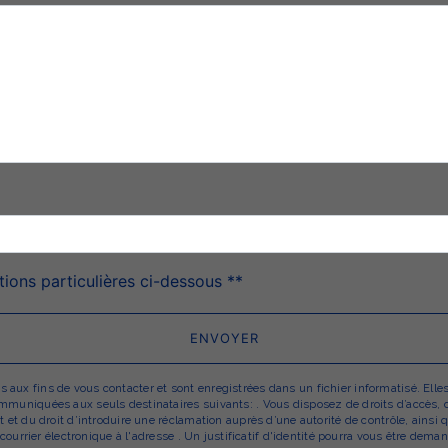
deau des cookies
tions particulières ci-dessous **
ENVOYER
x fins de vous contacter et sont enregistrées dans un fichier informatisé. Elles 
uniquées aux seuls destinataires suivants: . Vous disposez de droits d’accès, de r
 et du droit d’introduire une réclamation auprès d’une autorité de contrôle, ainsi
r courrier électronique à l'adresse . Un justificatif d'identité pourra vous être d