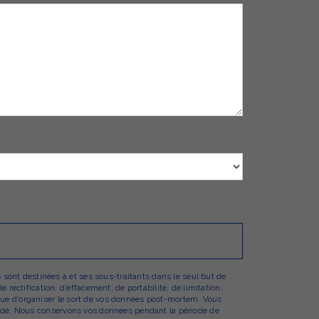
sont destinées à et ses sous-traitants dans le seul but de
ectification, d’effacement, de portabilité, de limitation,
 que d’organiser le sort de vos données post-mortem. Vous
emandé. Nous conservons vos données pendant la période de