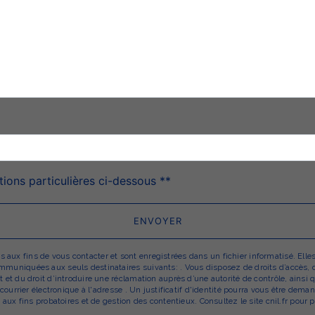
deau des cookies
tions particulières ci-dessous **
ENVOYER
x fins de vous contacter et sont enregistrées dans un fichier informatisé. Elles 
uniquées aux seuls destinataires suivants: . Vous disposez de droits d’accès, de r
 et du droit d’introduire une réclamation auprès d’une autorité de contrôle, ainsi
r courrier électronique à l'adresse . Un justificatif d'identité pourra vous être d
aux fins probatoires et de gestion des contentieux. Consultez le site cnil.fr pour p