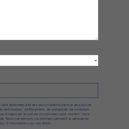
sont destinées à et ses sous-traitants dans le seul but de
ectification, d’effacement, de portabilité, de limitation,
 que d’organiser le sort de vos données post-mortem. Vous
emandé. Nous conservons vos données pendant la période de
lus d’informations sur vos droits.