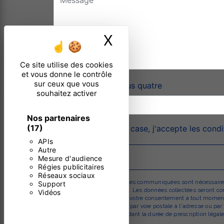
X
Masquer le ban
Ce site utilise des cookies
et vous donne le contrôle
sur ceux que vous
Combien font un plus quatre
souhaitez activer
Nos partenaires
(17)
En cochant cette case, j'accepte les condi
APIs
Autre
Mesure d'audience
Régies publicitaires
Réseaux sociaux
** Les données personnelles communiquées sont nécessaires au
Support
répondre à votre message. Les données collectées seront comm
Vidéos
d’opposition, de retrait de votre consentement à tout moment
pouvez exercer ces droits par voie postale à l'adresse ou pa
prise de contact puis pendant la durée de prescription légale 