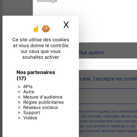
X
Masquer le ban
Ce site utilise des cookies
et vous donne le contrôle
sur ceux que vous
Combien font sept plus quatre
souhaitez activer
Nos partenaires
(17)
En cochant cette case, j'accepte les condi
APIs
Autre
Mesure d'audience
Régies publicitaires
Réseaux sociaux
** Les données personnelles communiquées sont nécessaires au
Support
répondre à votre message. Les données collectées seront comm
Vidéos
d’opposition, de retrait de votre consentement à tout moment
pouvez exercer ces droits par voie postale à l'adresse ou pa
prise de contact puis pendant la durée de prescription légale 