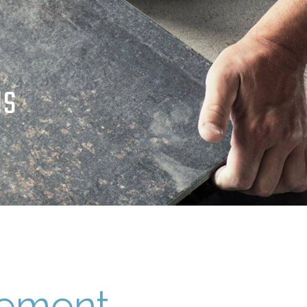
as
tement