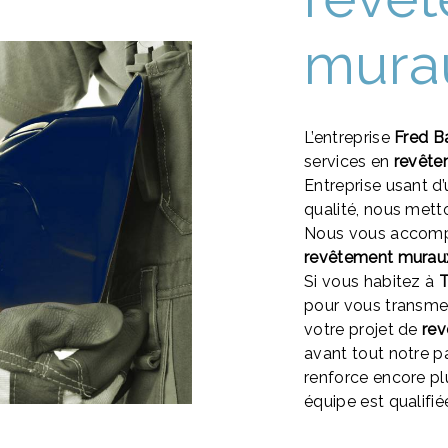
murau
L’entreprise
Fred B
services en
revête
Entreprise usant d’
qualité, nous mett
Nous vous accompa
revêtement murau
Si vous habitez à
T
pour vous transme
votre projet de
re
avant tout notre p
renforce encore plu
équipe est qualifié