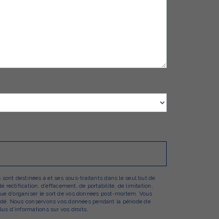
sont destinées à et ses sous-traitants dans le seul but de
ectification, d’effacement, de portabilité, de limitation,
 que d’organiser le sort de vos données post-mortem. Vous
emandé. Nous conservons vos données pendant la période de
lus d’informations sur vos droits.