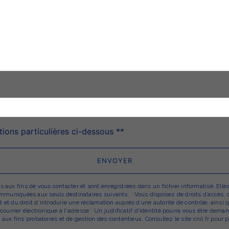
deau des cookies
tions particulières ci-dessous **
ENVOYER
x fins de vous contacter et sont enregistrées dans un fichier informatisé. Elles 
uniquées aux seuls destinataires suivants: . Vous disposez de droits d’accès, de r
 et du droit d’introduire une réclamation auprès d’une autorité de contrôle, ainsi
r courrier électronique à l'adresse . Un justificatif d'identité pourra vous être d
aux fins probatoires et de gestion des contentieux. Consultez le site cnil.fr pour p