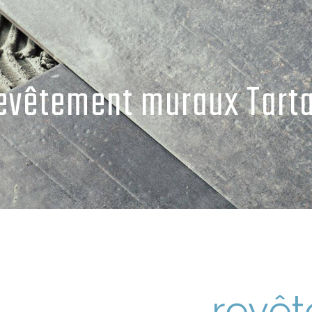
evêtement muraux Tart
revê