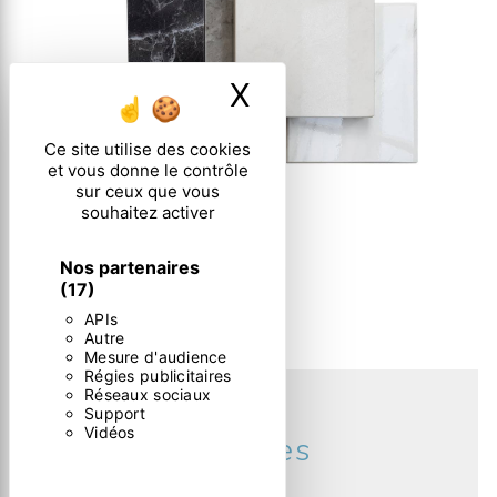
X
Masquer le ban
Ce site utilise des cookies
et vous donne le contrôle
sur ceux que vous
souhaitez activer
Nos partenaires
(17)
APIs
Autre
Mesure d'audience
Régies publicitaires
Réseaux sociaux
Pose de carrelage d'extérieur
Support
Vidéos
à Castets et ses
alentours