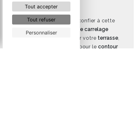
Tout accepter
Tout refuser
Vous pouvez également confier à cette
entreprise la
pose de votre carrelage
Personnaliser
extérieur
. Que ce soit pour votre
terrasse
,
vos
allées extérieures
ou pour le
contour
de votre piscine
, les
carreleurs
professionnels
de la société vous
proposent
le meilleur de leurs services
.
Ainsi, vos extérieurs seront mis en valeur et
seront sublimés en fonction de vos
attentes et de vos exigences.