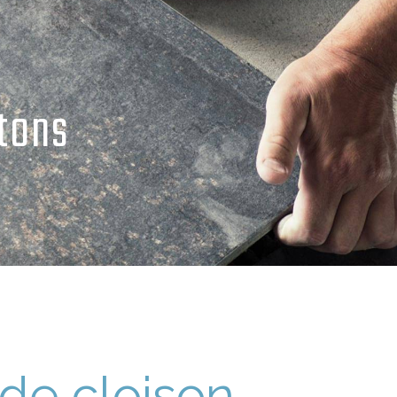
tons
de cloison