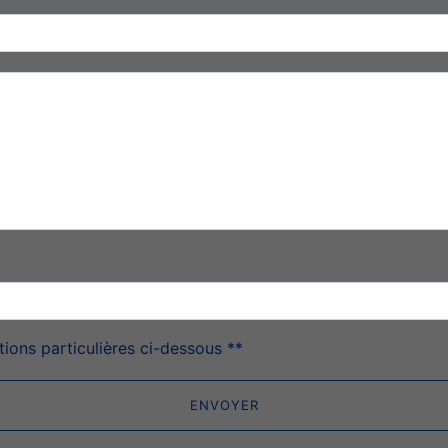
deau des cookies
tions particulières ci-dessous **
ENVOYER