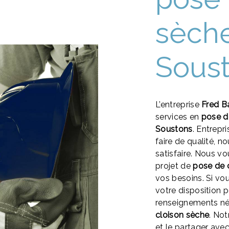
sèch
Sous
L’entreprise
Fred B
services en
pose d
Soustons
. Entrepr
faire de qualité, 
satisfaire. Nous 
projet de
pose de 
vos besoins. Si vo
votre disposition 
renseignements né
cloison sèche
. Not
et le partager ave