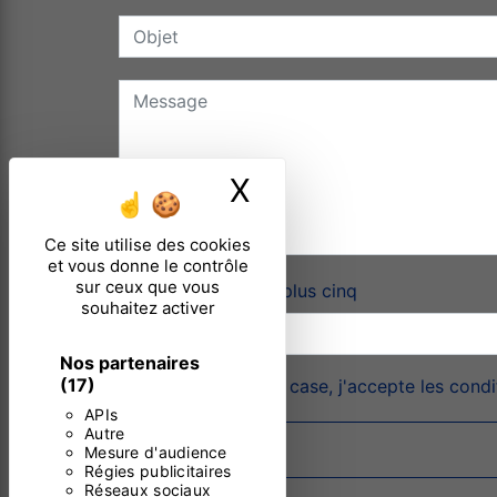
X
Masquer le ban
Ce site utilise des cookies
et vous donne le contrôle
sur ceux que vous
Combien font neuf plus cinq
souhaitez activer
Nos partenaires
(17)
En cochant cette case, j'accepte les condi
APIs
Autre
Mesure d'audience
Régies publicitaires
Réseaux sociaux